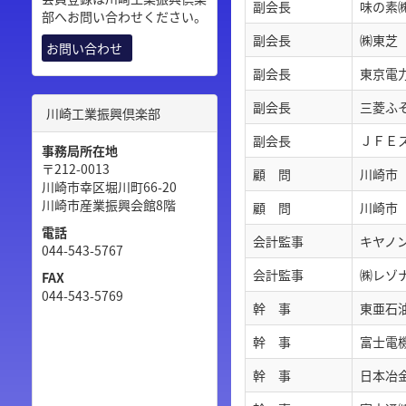
副会長
味の素
部へお問い合わせください。
副会長
㈱東芝
お問い合わせ
副会長
東京電
副会長
三菱ふ
川崎工業振興倶楽部
副会長
ＪＦＥ
事務局所在地
〒212-0013
顧 問
川崎市
川崎市幸区堀川町66-20
川崎市産業振興会館8階
顧 問
川崎市
電話
会計監事
キヤノ
044-543-5767
会計監事
㈱レゾ
FAX
044-543-5769
幹 事
東亜石
幹 事
富士電
幹 事
日本冶